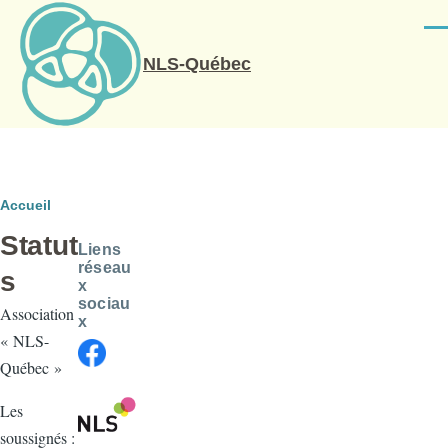
Aller au contenu principal
Men
NLS-Québec
Fil
Accueil
Statut
d'Ariane
Liens
réseau
s
x
sociau
Association
x
« NLS-
Québec »
Les
soussignés :