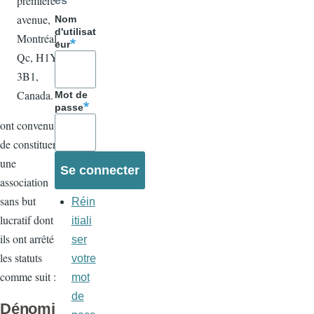
première
es
avenue,
Nom
d'utilisat
Montréal,
eur
Qc, H1Y
3B1,
Canada.
Mot de
passe
ont convenu
de constituer
une
association
sans but
Réin
lucratif dont
itiali
ils ont arrêté
ser
les statuts
votre
comme suit :
mot
de
Dénomi