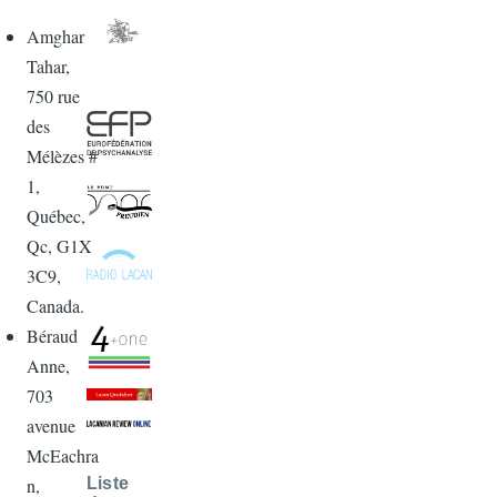
Amghar
Tahar,
750 rue
des
Mélèzes #
1,
Québec,
Qc, G1X
3C9,
Canada.
Béraud
Anne,
703
avenue
McEachra
n,
Liste