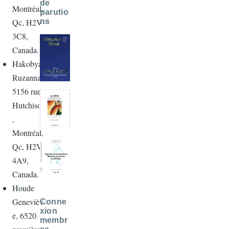
de
Montréal,
parutio
Qc, H2V
ns
3C8,
Canada.
Hakobyan
Ruzanna,
5156 rue
Hutchison
,
Montréal,
Qc, H2V
4A9,
Canada.
Houde
Genevièv
Conne
xion
e, 6520
membr